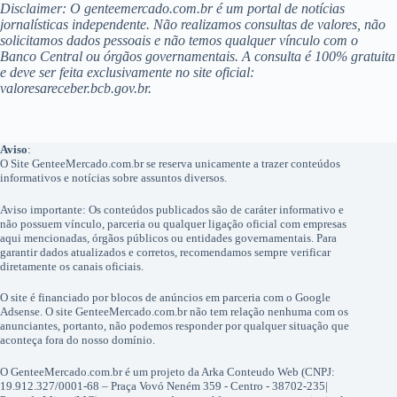
Disclaimer: O genteemercado.com.br é um portal de notícias
jornalísticas independente. Não realizamos consultas de valores, não
solicitamos dados pessoais e não temos qualquer vínculo com o
Banco Central ou órgãos governamentais. A consulta é 100% gratuita
e deve ser feita exclusivamente no site oficial:
valoresareceber.bcb.gov.br.
Aviso
:
O Site GenteeMercado.com.br se reserva unicamente a trazer conteúdos
informativos e notícias sobre assuntos diversos.
Aviso importante: Os conteúdos publicados são de caráter informativo e
não possuem vínculo, parceria ou qualquer ligação oficial com empresas
aqui mencionadas, órgãos públicos ou entidades governamentais. Para
garantir dados atualizados e corretos, recomendamos sempre verificar
diretamente os canais oficiais.
O site é financiado por blocos de anúncios em parceria com o Google
Adsense. O site GenteeMercado.com.br não tem relação nenhuma com os
anunciantes, portanto, não podemos responder por qualquer situação que
aconteça fora do nosso domínio.
O GenteeMercado.com.br é um projeto da Arka Conteudo Web (CNPJ:
19.912.327/0001-68 – Praça Vovó Neném 359 - Centro - 38702-235|