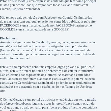
Patos de Minas/MG), uma empresa de conteúdo que tem como principal
missão gerar conteúdos que respondam todas as suas dúvidas com
Clareza, Riqueza e Veracidade.
Não temos qualquer relação com Facebook ou Google. Nenhuma das
duas empresas tem qualquer relação nos conteúdos publicados pelo site.
FACEBOOK® é uma marca registada por FACEBOOK®, assim como
GOOGLE® é uma marca registrada pela GOOGLE®
Disclaimer:
Através de algum anúncio (facebook, google, instagram ou outras redes
sociais) você foi redirecionado ao um artigo do nosso próprio site
(GenteeMercado.com.br). Aqui você encontrará apenas conteúdo de
caráter informativo para que possa conseguir esclarecer suas dúvidas da
melhor forma possível.
Este site não representa nenhuma empresa, órgão privado ou público e
outros. Este site oferece notícias e orientações e de caráter informativo.
Não coletamos dados pessoais dos leitores. As matérias e conteúdos
veiculados neste site foram elaboradas exclusivamente para veiculação
exclusiva no GenteeMercado.com.br, não podendo ser reproduzidos ou
utilizados em desacordo com o estabelecido nos Termos de Uso deste
site.
O GenteeMercado é um portal de notícias e tendências que tem a missão
de oferecer descobertas legais aos seus leitores. Nunca iremos exigir de
você que pague qualquer valor para liberar produtos (mesmo conteúdos).