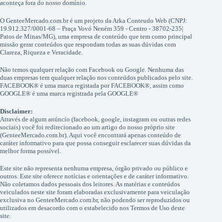
aconteça fora do nosso domínio.
O GenteeMercado.com.br é um projeto da Arka Conteudo Web (CNPJ:
19.912.327/0001-68 – Praça Vovó Neném 359 - Centro - 38702-235|
Patos de Minas/MG), uma empresa de conteúdo que tem como principal
missão gerar conteúdos que respondam todas as suas dúvidas com
Clareza, Riqueza e Veracidade.
Não temos qualquer relação com Facebook ou Google. Nenhuma das
duas empresas tem qualquer relação nos conteúdos publicados pelo site.
FACEBOOK® é uma marca registada por FACEBOOK®, assim como
GOOGLE® é uma marca registrada pela GOOGLE®
Disclaimer:
Através de algum anúncio (facebook, google, instagram ou outras redes
sociais) você foi redirecionado ao um artigo do nosso próprio site
(GenteeMercado.com.br). Aqui você encontrará apenas conteúdo de
caráter informativo para que possa conseguir esclarecer suas dúvidas da
melhor forma possível.
Este site não representa nenhuma empresa, órgão privado ou público e
outros. Este site oferece notícias e orientações e de caráter informativo.
Não coletamos dados pessoais dos leitores. As matérias e conteúdos
veiculados neste site foram elaboradas exclusivamente para veiculação
exclusiva no GenteeMercado.com.br, não podendo ser reproduzidos ou
utilizados em desacordo com o estabelecido nos Termos de Uso deste
site.