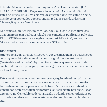
O GenteeMercado.com.br é um projeto da Arka Conteudo Web (CNPJ:
19.912.327/0001-68 – Praça Vovó Neném 359 - Centro - 38702-235|
Patos de Minas/MG), uma empresa de conteúdo que tem como principal
missão gerar conteúdos que respondam todas as suas dúvidas com
Clareza, Riqueza e Veracidade.
Não temos qualquer relação com Facebook ou Google. Nenhuma das
duas empresas tem qualquer relação nos conteúdos publicados pelo site.
FACEBOOK® é uma marca registada por FACEBOOK®, assim como
GOOGLE® é uma marca registrada pela GOOGLE®
Disclaimer:
Através de algum anúncio (facebook, google, instagram ou outras redes
sociais) você foi redirecionado ao um artigo do nosso próprio site
(GenteeMercado.com.br). Aqui você encontrará apenas conteúdo de
caráter informativo para que possa conseguir esclarecer suas dúvidas da
melhor forma possível.
Este site não representa nenhuma empresa, órgão privado ou público e
outros. Este site oferece notícias e orientações e de caráter informativo.
Não coletamos dados pessoais dos leitores. As matérias e conteúdos
veiculados neste site foram elaboradas exclusivamente para veiculação
exclusiva no GenteeMercado.com.br, não podendo ser reproduzidos ou
utilizados em desacordo com o estabelecido nos Termos de Uso deste
site.