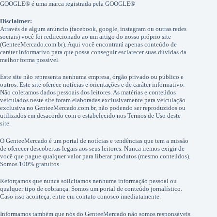
GOOGLE® é uma marca registrada pela GOOGLE®
Disclaimer:
Através de algum anúncio (facebook, google, instagram ou outras redes
sociais) você foi redirecionado ao um artigo do nosso próprio site
(GenteeMercado.com.br). Aqui você encontrará apenas conteúdo de
caráter informativo para que possa conseguir esclarecer suas dúvidas da
melhor forma possível.
Este site não representa nenhuma empresa, órgão privado ou público e
outros. Este site oferece notícias e orientações e de caráter informativo.
Não coletamos dados pessoais dos leitores. As matérias e conteúdos
veiculados neste site foram elaboradas exclusivamente para veiculação
exclusiva no GenteeMercado.com.br, não podendo ser reproduzidos ou
utilizados em desacordo com o estabelecido nos Termos de Uso deste
site.
O GenteeMercado é um portal de notícias e tendências que tem a missão
de oferecer descobertas legais aos seus leitores. Nunca iremos exigir de
você que pague qualquer valor para liberar produtos (mesmo conteúdos).
Somos 100% gratuitos.
Reforçamos que nunca solicitamos nenhuma informação pessoal ou
qualquer tipo de cobrança. Somos um portal de conteúdo jornalístico.
Caso isso aconteça, entre em contato conosco imediatamente.
Informamos também que nós do GenteeMercado não somos responsáveis