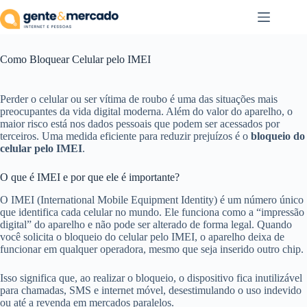
Pular
para
o
conteúdo
Como Bloquear Celular pelo IMEI
Perder o celular ou ser vítima de roubo é uma das situações mais
preocupantes da vida digital moderna. Além do valor do aparelho, o
maior risco está nos dados pessoais que podem ser acessados por
terceiros. Uma medida eficiente para reduzir prejuízos é o
bloqueio do
celular pelo IMEI
.
O que é IMEI e por que ele é importante?
O IMEI (International Mobile Equipment Identity) é um número único
que identifica cada celular no mundo. Ele funciona como a “impressão
digital” do aparelho e não pode ser alterado de forma legal. Quando
você solicita o bloqueio do celular pelo IMEI, o aparelho deixa de
funcionar em qualquer operadora, mesmo que seja inserido outro chip.
Isso significa que, ao realizar o bloqueio, o dispositivo fica inutilizável
para chamadas, SMS e internet móvel, desestimulando o uso indevido
ou até a revenda em mercados paralelos.