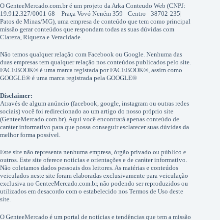
O GenteeMercado.com.br é um projeto da Arka Conteudo Web (CNPJ:
19.912.327/0001-68 – Praça Vovó Neném 359 - Centro - 38702-235|
Patos de Minas/MG), uma empresa de conteúdo que tem como principal
missão gerar conteúdos que respondam todas as suas dúvidas com
Clareza, Riqueza e Veracidade.
Não temos qualquer relação com Facebook ou Google. Nenhuma das
duas empresas tem qualquer relação nos conteúdos publicados pelo site.
FACEBOOK® é uma marca registada por FACEBOOK®, assim como
GOOGLE® é uma marca registrada pela GOOGLE®
Disclaimer:
Através de algum anúncio (facebook, google, instagram ou outras redes
sociais) você foi redirecionado ao um artigo do nosso próprio site
(GenteeMercado.com.br). Aqui você encontrará apenas conteúdo de
caráter informativo para que possa conseguir esclarecer suas dúvidas da
melhor forma possível.
Este site não representa nenhuma empresa, órgão privado ou público e
outros. Este site oferece notícias e orientações e de caráter informativo.
Não coletamos dados pessoais dos leitores. As matérias e conteúdos
veiculados neste site foram elaboradas exclusivamente para veiculação
exclusiva no GenteeMercado.com.br, não podendo ser reproduzidos ou
utilizados em desacordo com o estabelecido nos Termos de Uso deste
site.
O GenteeMercado é um portal de notícias e tendências que tem a missão