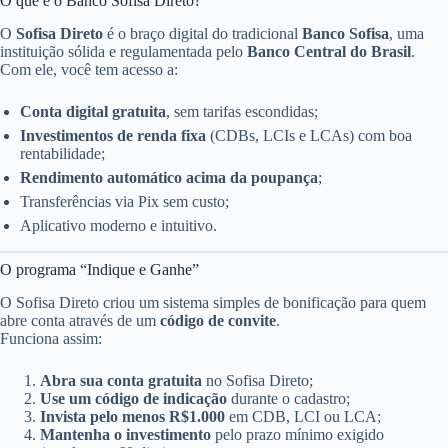
O que é o Banco Sofisa Direto?
O
Sofisa Direto
é o braço digital do tradicional
Banco Sofisa
, uma
instituição sólida e regulamentada pelo
Banco Central do Brasil
.
Com ele, você tem acesso a:
Conta digital gratuita
, sem tarifas escondidas;
Investimentos de renda fixa
(CDBs, LCIs e LCAs) com boa
rentabilidade;
Rendimento automático acima da poupança
;
Transferências via Pix sem custo;
Aplicativo moderno e intuitivo.
O programa “Indique e Ganhe”
O Sofisa Direto criou um sistema simples de bonificação para quem
abre conta através de um
código de convite
.
Funciona assim:
Abra sua conta gratuita
no Sofisa Direto;
Use um código de indicação
durante o cadastro;
Invista pelo menos R$1.000
em CDB, LCI ou LCA;
Mantenha o investimento
pelo prazo mínimo exigido