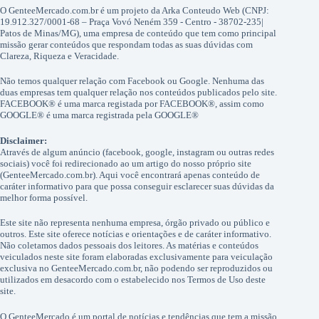
O GenteeMercado.com.br é um projeto da Arka Conteudo Web (CNPJ:
19.912.327/0001-68 – Praça Vovó Neném 359 - Centro - 38702-235|
Patos de Minas/MG), uma empresa de conteúdo que tem como principal
missão gerar conteúdos que respondam todas as suas dúvidas com
Clareza, Riqueza e Veracidade.
Não temos qualquer relação com Facebook ou Google. Nenhuma das
duas empresas tem qualquer relação nos conteúdos publicados pelo site.
FACEBOOK® é uma marca registada por FACEBOOK®, assim como
GOOGLE® é uma marca registrada pela GOOGLE®
Disclaimer:
Através de algum anúncio (facebook, google, instagram ou outras redes
sociais) você foi redirecionado ao um artigo do nosso próprio site
(GenteeMercado.com.br). Aqui você encontrará apenas conteúdo de
caráter informativo para que possa conseguir esclarecer suas dúvidas da
melhor forma possível.
Este site não representa nenhuma empresa, órgão privado ou público e
outros. Este site oferece notícias e orientações e de caráter informativo.
Não coletamos dados pessoais dos leitores. As matérias e conteúdos
veiculados neste site foram elaboradas exclusivamente para veiculação
exclusiva no GenteeMercado.com.br, não podendo ser reproduzidos ou
utilizados em desacordo com o estabelecido nos Termos de Uso deste
site.
O GenteeMercado é um portal de notícias e tendências que tem a missão