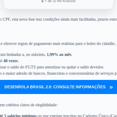
🔒 + de 10 Mil Acessos
o CPF, esta nova fase traz condições ainda mais facilitadas, prazos est
 oferecer regras de pagamento mais realistas para o bolso do cidadão.
oram limitadas a, no máximo,
1,99% ao mês
.
até
48 vezes
.
izar o saldo do FGTS para amortizar ou quitar o saldo devedor.
 e maior adesão de bancos, financeiras e concessionárias de serviços p
DESENROLA BRASIL 2.0: CONSULTE INFORMAÇÕES
 critérios claros de elegibilidade:
té 5 salários mínimos
ou que estejam inscritas no Cadastro Único (Ca