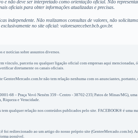
o e não deve ser interpretado como orientação oficial. Não represent
is oficiais para obter informações atualizadas e precisas
.
icas independente. Não realizamos consultas de valores, não solicita
exclusivamente no site oficial: valoresareceber.bcb.gov.br.
 e notícias sobre assuntos diversos.
em vínculo, parceria ou qualquer ligação oficial com empresas aqui mencionadas, 
rificar diretamente os canais oficiais.
site GenteeMercado.com.br não tem relação nenhuma com os anunciantes, portanto,
0001-68 – Praça Vovó Neném 359 - Centro - 38702-235| Patos de Minas/MG), uma
a, Riqueza e Veracidade.
s tem qualquer relação nos conteúdos publicados pelo site. FACEBOOK® é uma 
ocê foi redirecionado ao um artigo do nosso próprio site (GenteeMercado.com.br). 
forma possível.