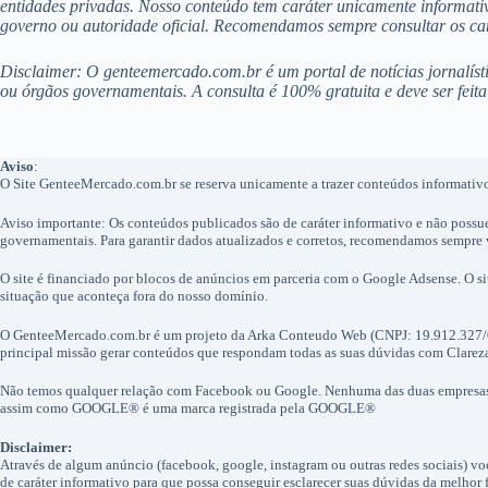
entidades privadas. Nosso conteúdo tem caráter unicamente informativ
governo ou autoridade oficial. Recomendamos sempre consultar os cana
Disclaimer: O genteemercado.com.br é um portal de notícias jornalíst
ou órgãos governamentais. A consulta é 100% gratuita e deve ser feita 
Aviso
:
O Site GenteeMercado.com.br se reserva unicamente a trazer conteúdos informativos
Aviso importante: Os conteúdos publicados são de caráter informativo e não possu
governamentais. Para garantir dados atualizados e corretos, recomendamos sempre ve
O site é financiado por blocos de anúncios em parceria com o Google Adsense. O 
situação que aconteça fora do nosso domínio.
O GenteeMercado.com.br é um projeto da Arka Conteudo Web (CNPJ: 19.912.327/
principal missão gerar conteúdos que respondam todas as suas dúvidas com Clarez
Não temos qualquer relação com Facebook ou Google. Nenhuma das duas empresa
assim como GOOGLE® é uma marca registrada pela GOOGLE®
Disclaimer:
Através de algum anúncio (facebook, google, instagram ou outras redes sociais) v
de caráter informativo para que possa conseguir esclarecer suas dúvidas da melhor 