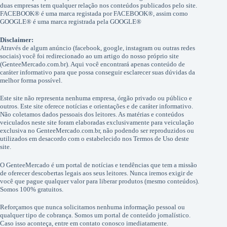
duas empresas tem qualquer relação nos conteúdos publicados pelo site.
FACEBOOK® é uma marca registada por FACEBOOK®, assim como
GOOGLE® é uma marca registrada pela GOOGLE®
Disclaimer:
Através de algum anúncio (facebook, google, instagram ou outras redes
sociais) você foi redirecionado ao um artigo do nosso próprio site
(GenteeMercado.com.br). Aqui você encontrará apenas conteúdo de
caráter informativo para que possa conseguir esclarecer suas dúvidas da
melhor forma possível.
Este site não representa nenhuma empresa, órgão privado ou público e
outros. Este site oferece notícias e orientações e de caráter informativo.
Não coletamos dados pessoais dos leitores. As matérias e conteúdos
veiculados neste site foram elaboradas exclusivamente para veiculação
exclusiva no GenteeMercado.com.br, não podendo ser reproduzidos ou
utilizados em desacordo com o estabelecido nos Termos de Uso deste
site.
O GenteeMercado é um portal de notícias e tendências que tem a missão
de oferecer descobertas legais aos seus leitores. Nunca iremos exigir de
você que pague qualquer valor para liberar produtos (mesmo conteúdos).
Somos 100% gratuitos.
Reforçamos que nunca solicitamos nenhuma informação pessoal ou
qualquer tipo de cobrança. Somos um portal de conteúdo jornalístico.
Caso isso aconteça, entre em contato conosco imediatamente.