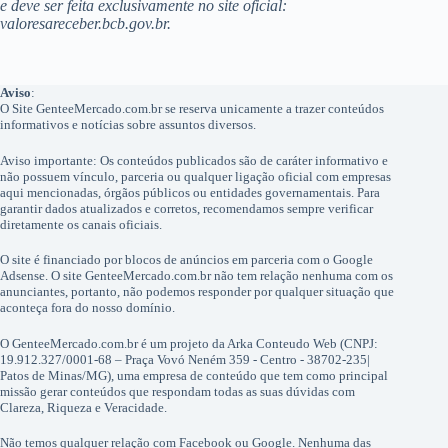
e deve ser feita exclusivamente no site oficial:
valoresareceber.bcb.gov.br.
Aviso
:
O Site GenteeMercado.com.br se reserva unicamente a trazer conteúdos
informativos e notícias sobre assuntos diversos.
Aviso importante: Os conteúdos publicados são de caráter informativo e
não possuem vínculo, parceria ou qualquer ligação oficial com empresas
aqui mencionadas, órgãos públicos ou entidades governamentais. Para
garantir dados atualizados e corretos, recomendamos sempre verificar
diretamente os canais oficiais.
O site é financiado por blocos de anúncios em parceria com o Google
Adsense. O site GenteeMercado.com.br não tem relação nenhuma com os
anunciantes, portanto, não podemos responder por qualquer situação que
aconteça fora do nosso domínio.
O GenteeMercado.com.br é um projeto da Arka Conteudo Web (CNPJ:
19.912.327/0001-68 – Praça Vovó Neném 359 - Centro - 38702-235|
Patos de Minas/MG), uma empresa de conteúdo que tem como principal
missão gerar conteúdos que respondam todas as suas dúvidas com
Clareza, Riqueza e Veracidade.
Não temos qualquer relação com Facebook ou Google. Nenhuma das