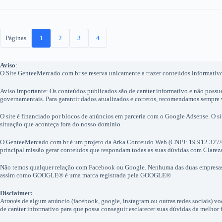
Páginas
1
2
3
4
Aviso
:
O Site GenteeMercado.com.br se reserva unicamente a trazer conteúdos informativos
Aviso importante: Os conteúdos publicados são de caráter informativo e não possu
governamentais. Para garantir dados atualizados e corretos, recomendamos sempre ve
O site é financiado por blocos de anúncios em parceria com o Google Adsense. O 
situação que aconteça fora do nosso domínio.
O GenteeMercado.com.br é um projeto da Arka Conteudo Web (CNPJ: 19.912.327/
principal missão gerar conteúdos que respondam todas as suas dúvidas com Clarez
Não temos qualquer relação com Facebook ou Google. Nenhuma das duas empresa
assim como GOOGLE® é uma marca registrada pela GOOGLE®
Disclaimer:
Através de algum anúncio (facebook, google, instagram ou outras redes sociais) v
de caráter informativo para que possa conseguir esclarecer suas dúvidas da melhor 