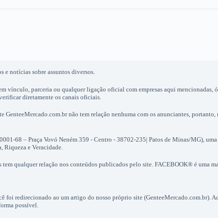
 e notícias sobre assuntos diversos.
em vínculo, parceria ou qualquer ligação oficial com empresas aqui mencionadas, 
rificar diretamente os canais oficiais.
site GenteeMercado.com.br não tem relação nenhuma com os anunciantes, portanto,
0001-68 – Praça Vovó Neném 359 - Centro - 38702-235| Patos de Minas/MG), uma
a, Riqueza e Veracidade.
s tem qualquer relação nos conteúdos publicados pelo site. FACEBOOK® é uma 
ocê foi redirecionado ao um artigo do nosso próprio site (GenteeMercado.com.br). 
forma possível.