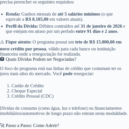
precisa preencher os seguintes requisitos:
Renda:
Ganhos mensais de
até 5 salários mínimos
(o que
equivale a
R$ 8.105,00
em valores atuais).
Perfil da Dívida:
Débitos contraídos até
31 de janeiro de 2026
e
que estejam em atraso por um período
entre 91 dias e 2 anos
.
⚠️
Fique atento:
O programa possui um
teto de R$ 15.000,00 em
novo crédito por pessoa
, válido para cada banco ou instituição
financeira onde a renegociação for realizada.
🏦 Quais Dívidas Podem ser Negociadas?
O foco do programa está nas linhas de crédito que costumam ter os
juros mais altos do mercado. Você
pode
renegociar:
Cartão de Crédito
Cheque Especial
Crédito Pessoal (CDC)
Dívidas de consumo (como água, luz e telefone) ou financiamentos
imobiliários/automotivos de longo prazo não entram nesta modalidade.
🚀 Passo a Passo: Como Aderir?