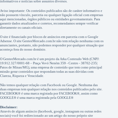
informativos e notícias sobre assuntos diversos.
Aviso importante: Os conteúdos publicados são de caráter informativo e
não possuem vínculo, parceria ou qualquer ligação oficial com empresas
aqui mencionadas, órgãos públicos ou entidades governamentais. Para
garantir dados atualizados e corretos, recomendamos sempre verificar
diretamente os canais oficiais.
O site é financiado por blocos de anúncios em parceria com o Google
Adsense. O site GenteeMercado.com.br não tem relação nenhuma com os
anunciantes, portanto, não podemos responder por qualquer situação que
aconteça fora do nosso domínio.
O GenteeMercado.com.br é um projeto da Arka Conteudo Web (CNPJ:
19.912.327/0001-68 – Praça Vovó Neném 359 - Centro - 38702-235|
Patos de Minas/MG), uma empresa de conteúdo que tem como principal
missão gerar conteúdos que respondam todas as suas dúvidas com
Clareza, Riqueza e Veracidade.
Não temos qualquer relação com Facebook ou Google. Nenhuma das
duas empresas tem qualquer relação nos conteúdos publicados pelo site.
FACEBOOK® é uma marca registada por FACEBOOK®, assim como
GOOGLE® é uma marca registrada pela GOOGLE®
Disclaimer:
Através de algum anúncio (facebook, google, instagram ou outras redes
sociais) você foi redirecionado ao um artigo do nosso próprio site