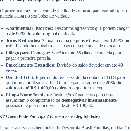
O programa traz um pacote de facilidades robusto para garantir que a
parcela caiba no seu bolso de verdade:
Abatimentos Históricos:
Descontos agressivos que podem chegar
a
até 90%
do valor original da dívida.
Juros Reduzidos:
A taxa máxima de juros é travada em
1,99% ao
mês
, ficando bem abaixo das taxas convencionais de mercado.
Fôlego para Começar:
Você tem até
35 dias
de carência para
pagar a primeira parcela.
Parcelamento Estendido:
Divisão do saldo devedor em até
48
vezes
.
Uso do FGTS:
É permitido usar o saldo da conta do FGTS para
quitar ou amortizar o valor. O limite para o saque é de
20% do
saldo ou até R$ 1.000,00
(valendo o que for maior).
Limpa Nome Imediato:
Instituições financeiras parceiras
assumiram o compromisso de
desnegativar imediatamente
pessoas que possuam dívidas de até R$ 100,00.
📋 Quem Pode Participar? (Critérios de Elegibilidade)
Para ter acesso aos benefícios do Desenrola Brasil Famílias, o cidadão