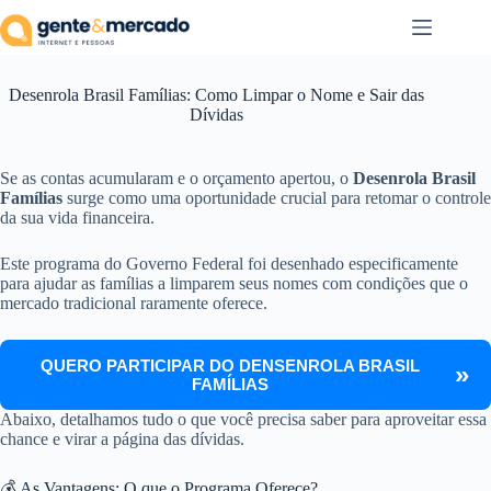
Pular
para
o
conteúdo
Desenrola Brasil Famílias: Como Limpar o Nome e Sair das
Dívidas
Se as contas acumularam e o orçamento apertou, o
Desenrola Brasil
Famílias
surge como uma oportunidade crucial para retomar o controle
da sua vida financeira.
Este programa do Governo Federal foi desenhado especificamente
para ajudar as famílias a limparem seus nomes com condições que o
mercado tradicional raramente oferece.
QUERO PARTICIPAR DO DENSENROLA BRASIL
FAMÍLIAS
Abaixo, detalhamos tudo o que você precisa saber para aproveitar essa
chance e virar a página das dívidas.
💰 As Vantagens: O que o Programa Oferece?