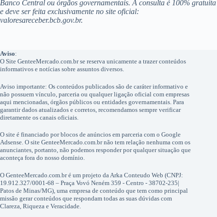
Banco Central ou órgãos governamentais. A consulta é 100% gratuita
e deve ser feita exclusivamente no site oficial:
valoresareceber.bcb.gov.br.
Aviso
:
O Site GenteeMercado.com.br se reserva unicamente a trazer conteúdos
informativos e notícias sobre assuntos diversos.
Aviso importante: Os conteúdos publicados são de caráter informativo e
não possuem vínculo, parceria ou qualquer ligação oficial com empresas
aqui mencionadas, órgãos públicos ou entidades governamentais. Para
garantir dados atualizados e corretos, recomendamos sempre verificar
diretamente os canais oficiais.
O site é financiado por blocos de anúncios em parceria com o Google
Adsense. O site GenteeMercado.com.br não tem relação nenhuma com os
anunciantes, portanto, não podemos responder por qualquer situação que
aconteça fora do nosso domínio.
O GenteeMercado.com.br é um projeto da Arka Conteudo Web (CNPJ:
19.912.327/0001-68 – Praça Vovó Neném 359 - Centro - 38702-235|
Patos de Minas/MG), uma empresa de conteúdo que tem como principal
missão gerar conteúdos que respondam todas as suas dúvidas com
Clareza, Riqueza e Veracidade.