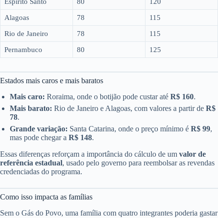
Espírito Santo
80
120
Alagoas
78
115
Rio de Janeiro
78
115
Pernambuco
80
125
Estados mais caros e mais baratos
Mais caro:
Roraima, onde o botijão pode custar até
R$ 160
.
Mais barato:
Rio de Janeiro e Alagoas, com valores a partir de
R$
78
.
Grande variação:
Santa Catarina, onde o preço mínimo é
R$ 99
,
mas pode chegar a
R$ 148
.
Essas diferenças reforçam a importância do cálculo de um
valor de
referência estadual
, usado pelo governo para reembolsar as revendas
credenciadas do programa.
Como isso impacta as famílias
Sem o Gás do Povo, uma família com quatro integrantes poderia gastar