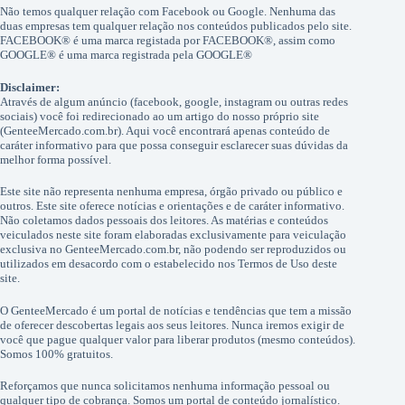
Não temos qualquer relação com Facebook ou Google. Nenhuma das
duas empresas tem qualquer relação nos conteúdos publicados pelo site.
FACEBOOK® é uma marca registada por FACEBOOK®, assim como
GOOGLE® é uma marca registrada pela GOOGLE®
Disclaimer:
Através de algum anúncio (facebook, google, instagram ou outras redes
sociais) você foi redirecionado ao um artigo do nosso próprio site
(GenteeMercado.com.br). Aqui você encontrará apenas conteúdo de
caráter informativo para que possa conseguir esclarecer suas dúvidas da
melhor forma possível.
Este site não representa nenhuma empresa, órgão privado ou público e
outros. Este site oferece notícias e orientações e de caráter informativo.
Não coletamos dados pessoais dos leitores. As matérias e conteúdos
veiculados neste site foram elaboradas exclusivamente para veiculação
exclusiva no GenteeMercado.com.br, não podendo ser reproduzidos ou
utilizados em desacordo com o estabelecido nos Termos de Uso deste
site.
O GenteeMercado é um portal de notícias e tendências que tem a missão
de oferecer descobertas legais aos seus leitores. Nunca iremos exigir de
você que pague qualquer valor para liberar produtos (mesmo conteúdos).
Somos 100% gratuitos.
Reforçamos que nunca solicitamos nenhuma informação pessoal ou
qualquer tipo de cobrança. Somos um portal de conteúdo jornalístico.