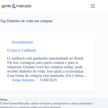
Pular
para
o
conteúdo
Tag
Dinheiro de volta em compras
Investimentos
O Que é Cashback
O cashback está ganhando popularidade no Brasil.
Ele traz vantagens para quem compra e para as
empresas. Quando você faz compras online, pode
receber dinheiro de volta. Isso ajuda a economizar.
Essa forma de comprar está mudando. Ela é ótima…
Josias Antonio
15/06/2025
Aviso
:
O Site GenteeMercado.com.br se reserva unicamente a trazer conteúdos
informativos e notícias sobre assuntos diversos.