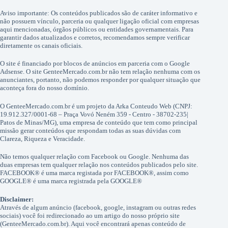
Aviso importante: Os conteúdos publicados são de caráter informativo e
não possuem vínculo, parceria ou qualquer ligação oficial com empresas
aqui mencionadas, órgãos públicos ou entidades governamentais. Para
garantir dados atualizados e corretos, recomendamos sempre verificar
diretamente os canais oficiais.
O site é financiado por blocos de anúncios em parceria com o Google
Adsense. O site GenteeMercado.com.br não tem relação nenhuma com os
anunciantes, portanto, não podemos responder por qualquer situação que
aconteça fora do nosso domínio.
O GenteeMercado.com.br é um projeto da Arka Conteudo Web (CNPJ:
19.912.327/0001-68 – Praça Vovó Neném 359 - Centro - 38702-235|
Patos de Minas/MG), uma empresa de conteúdo que tem como principal
missão gerar conteúdos que respondam todas as suas dúvidas com
Clareza, Riqueza e Veracidade.
Não temos qualquer relação com Facebook ou Google. Nenhuma das
duas empresas tem qualquer relação nos conteúdos publicados pelo site.
FACEBOOK® é uma marca registada por FACEBOOK®, assim como
GOOGLE® é uma marca registrada pela GOOGLE®
Disclaimer:
Através de algum anúncio (facebook, google, instagram ou outras redes
sociais) você foi redirecionado ao um artigo do nosso próprio site
(GenteeMercado.com.br). Aqui você encontrará apenas conteúdo de