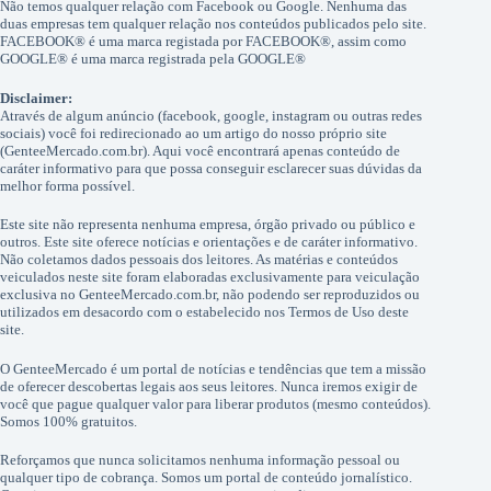
Não temos qualquer relação com Facebook ou Google. Nenhuma das
duas empresas tem qualquer relação nos conteúdos publicados pelo site.
FACEBOOK® é uma marca registada por FACEBOOK®, assim como
GOOGLE® é uma marca registrada pela GOOGLE®
Disclaimer:
Através de algum anúncio (facebook, google, instagram ou outras redes
sociais) você foi redirecionado ao um artigo do nosso próprio site
(GenteeMercado.com.br). Aqui você encontrará apenas conteúdo de
caráter informativo para que possa conseguir esclarecer suas dúvidas da
melhor forma possível.
Este site não representa nenhuma empresa, órgão privado ou público e
outros. Este site oferece notícias e orientações e de caráter informativo.
Não coletamos dados pessoais dos leitores. As matérias e conteúdos
veiculados neste site foram elaboradas exclusivamente para veiculação
exclusiva no GenteeMercado.com.br, não podendo ser reproduzidos ou
utilizados em desacordo com o estabelecido nos Termos de Uso deste
site.
O GenteeMercado é um portal de notícias e tendências que tem a missão
de oferecer descobertas legais aos seus leitores. Nunca iremos exigir de
você que pague qualquer valor para liberar produtos (mesmo conteúdos).
Somos 100% gratuitos.
Reforçamos que nunca solicitamos nenhuma informação pessoal ou
qualquer tipo de cobrança. Somos um portal de conteúdo jornalístico.