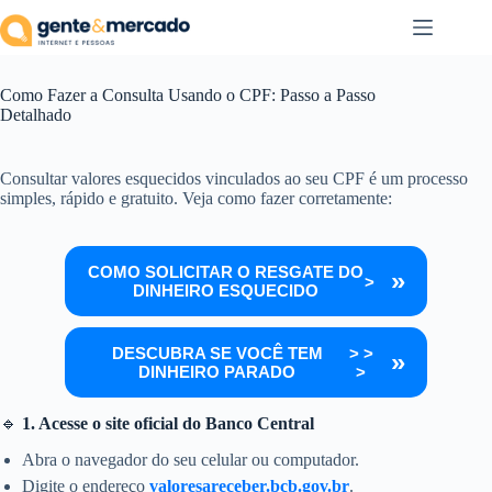
Pular
para
o
conteúdo
Como Fazer a Consulta Usando o CPF: Passo a Passo
Detalhado
Consultar valores esquecidos vinculados ao seu CPF é um processo
simples, rápido e gratuito. Veja como fazer corretamente:
COMO SOLICITAR O RESGATE DO
>
DINHEIRO ESQUECIDO
DESCUBRA SE VOCÊ TEM
> >
DINHEIRO PARADO
>
🔹
1. Acesse o site oficial do Banco Central
Abra o navegador do seu celular ou computador.
Digite o endereço
valoresareceber.bcb.gov.br
.