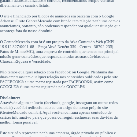
garantir dados atualizados e corretos, recomendamos sempre verificar
diretamente os canais oficiais.
O site é financiado por blocos de anúncios em parceria com o Google
Adsense. O site GenteeMercado.com.br não tem relação nenhuma com os
anunciantes, portanto, não podemos responder por qualquer situação que
aconteça fora do nosso domínio.
O GenteeMercado.com.br é um projeto da Arka Conteudo Web (CNPJ:
19.912.327/0001-68 – Praça Vovó Neném 359 - Centro - 38702-235|
Patos de Minas/MG), uma empresa de conteúdo que tem como principal
missão gerar conteúdos que respondam todas as suas dúvidas com
Clareza, Riqueza e Veracidade.
Não temos qualquer relação com Facebook ou Google. Nenhuma das
duas empresas tem qualquer relação nos conteúdos publicados pelo site.
FACEBOOK® é uma marca registada por FACEBOOK®, assim como
GOOGLE® é uma marca registrada pela GOOGLE®
Disclaimer:
Através de algum anúncio (facebook, google, instagram ou outras redes
sociais) você foi redirecionado ao um artigo do nosso próprio site
(GenteeMercado.com.br). Aqui você encontrará apenas conteúdo de
caráter informativo para que possa conseguir esclarecer suas dúvidas da
melhor forma possível.
Este site não representa nenhuma empresa, órgão privado ou público e